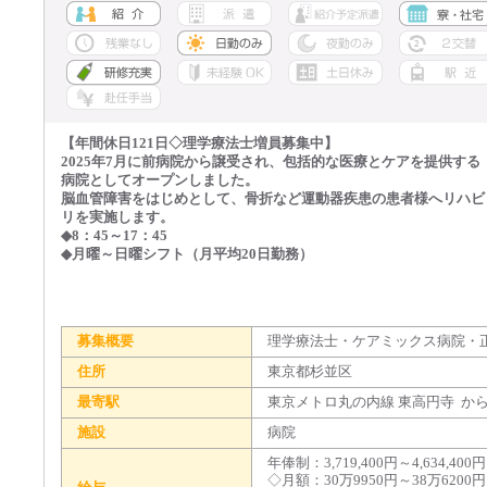
【年間休日121日◇理学療法士増員募集中】
2025年7月に前病院から譲受され、包括的な医療とケアを提供する
病院としてオープンしました。
脳血管障害をはじめとして、骨折など運動器疾患の患者様へリハビ
リを実施します。
◆8：45～17：45
◆月曜～日曜シフト（月平均20日勤務）
募集概要
理学療法士・ケアミックス病院・
住所
東京都杉並区
最寄駅
東京メトロ丸の内線 東高円寺 から
施設
病院
年俸制：3,719,400円～4,634,400円
◇月額：30万9950円～38万6200