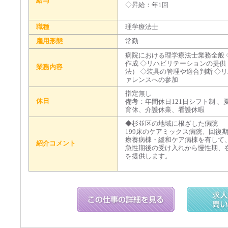
給与
◇昇給：年1回
職種
理学療法士
雇用形態
常勤
病院における理学療法士業務全般
作成 ◇リハビリテーションの提
業務内容
法） ◇装具の管理や適合判断 ◇
ァレンスへの参加
指定無し
休日
備考：年間休日121日シフト制 
育休、介護休業、看護休暇
◆杉並区の地域に根ざした病院
199床のケアミックス病院、回復
療養病棟・緩和ケア病棟を有して
紹介コメント
急性期後の受け入れから慢性期、
を提供します。