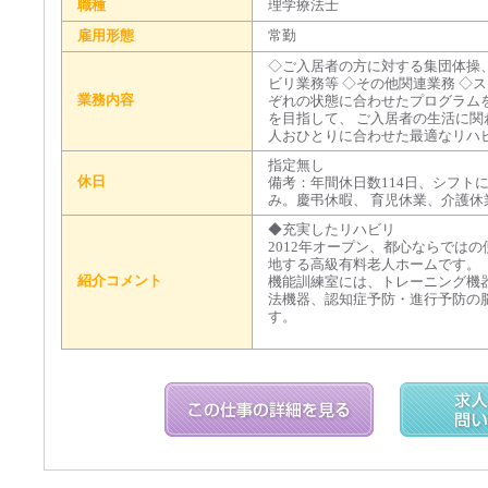
職種
理学療法士
雇用形態
常勤
◇ご入居者の方に対する集団体操
ビリ業務等 ◇その他関連業務 ◇
業務内容
ぞれの状態に合わせたプログラム
を目指して、 ご入居者の生活に
人おひとりに合わせた最適なリハ
指定無し
休日
備考：年間休日数114日、シフトに
み。慶弔休暇、 育児休業、介護休
◆充実したリハビリ
2012年オープン、都心ならでは
地する高級有料老人ホームです。（
紹介コメント
機能訓練室には、トレーニング機
法機器、認知症予防・進行予防の
す。