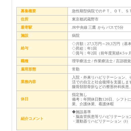
募集概要
急性期型病院でのＰＴ、ＯＴ、Ｓ
住所
東京都武蔵野市
最寄駅
JR中央線 三鷹 から バスで5分
施設
病院
◇月額：27,5万円～29,3万円（基本
給与
◇昇給：年1回
◇賞与：年2回（前年度実績4.5ヶ
職種
理学療法士 / 作業療法士 / 言語聴
雇用形態
常勤
入院・外来リハビリテーション、
業務内容
活での自立と社会復帰を支援しま
腿骨頚部骨折などの整形外科疾患
指定無し
休日
備考：年間休日数120日、シフト
業、介護休業、看護休暇
◆施設基準
・脳血管疾患等リハビリテーション
紹介コメント
・運動器リハビリテーション（Ⅰ）