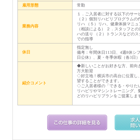
雇用形態
常勤
１．ご入居者に対する以下のサー
（２）個別リハビリプログラムの作
リハ （５）リハ、健康体操マニュ
業務内容
（相談による） ２．スタッフとの
ハの送り （２）トランスなどのス
での指導
指定無し
休日
備考：年間休日113日、4週8休シ
日公休）、夏・冬季休暇（各3日
◆新しいことがお好きな方、前向
方大歓迎
◇好立地！横浜市の高台に位置し
望することができます。
紹介コメント
◇ご入居者様の「できる・やりた
リハビリやマシントレーニング、
どのリハビリプランをご提案しま