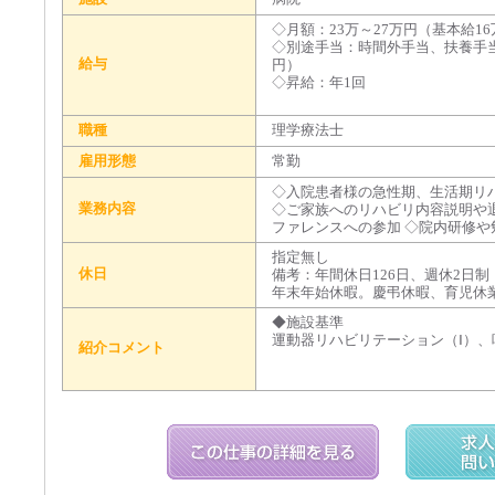
◇月額：23万～27万円（基本給1
◇別途手当：時間外手当、扶養手当（
給与
円）
◇昇給：年1回
職種
理学療法士
雇用形態
常勤
◇入院患者様の急性期、生活期リ
業務内容
◇ご家族へのリハビリ内容説明や
ファレンスへの参加 ◇院内研修や
指定無し
休日
備考：年間休日126日、週休2日
年末年始休暇。慶弔休暇、育児休
◆施設基準
運動器リハビリテーション（Ⅰ）、
紹介コメント