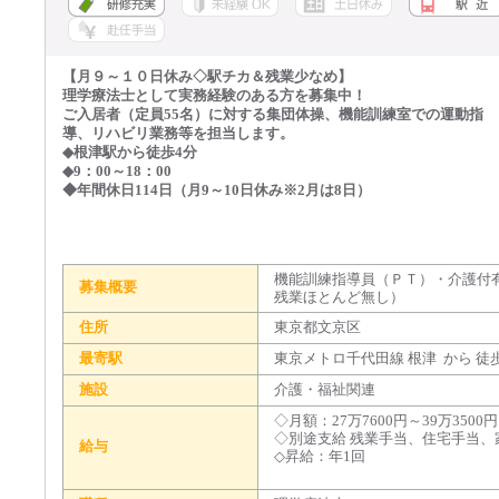
【月９～１０日休み◇駅チカ＆残業少なめ】
理学療法士として実務経験のある方を募集中！
ご入居者（定員55名）に対する集団体操、機能訓練室での運動指
導、リハビリ業務等を担当します。
◆根津駅から徒歩4分
◆9：00～18：00
◆年間休日114日（月9～10日休み※2月は8日）
機能訓練指導員（ＰＴ）・介護付
募集概要
残業ほとんど無し）
住所
東京都文京区
最寄駅
東京メトロ千代田線 根津 から 徒
施設
介護・福祉関連
◇月額：27万7600円～39万350
◇別途支給 残業手当、住宅手当
給与
◇昇給：年1回