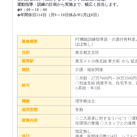
運動指導・訓練の計画から実施まで、幅広く担当します。
◆9：00～18：00
◆年間休日114日（月9～10日休み※2月は8日）
PT機能訓練指導員・介護付有料
募集概要
ほぼ無し）
住所
東京都文京区
最寄駅
東京メトロ南北線 東大前 から 徒
施設
介護・福祉関連
◇月額：27万7600円～39万350
◇別途支給 残業手当、住宅手当
給与
◇昇給：年1回
職種
理学療法士
雇用形態
常勤
◇ご入居者に対するリハビリ ◇運
業務内容
住環境の整備 ◇スタッフとの連携
指定無し
休日
備考：年間休日数114日、シフトに