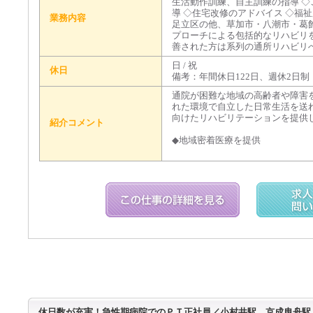
生活動作訓練、自主訓練の指導 
導 ◇住宅改修のアドバイス ◇福
業務内容
足立区の他、草加市・八潮市・葛
プローチによる包括的なリハビリ
善された方は系列の通所リハビリ
日 / 祝
休日
備考：年間休日122日、週休2日
通院が困難な地域の高齢者や障害
れた環境で自立した日常生活を送
向けたリハビリテーションを提供
紹介コメント
◆地域密着医療を提供
休日数が充実！急性期病院でのＰＴ正社員／小村井駅、京成曳舟駅