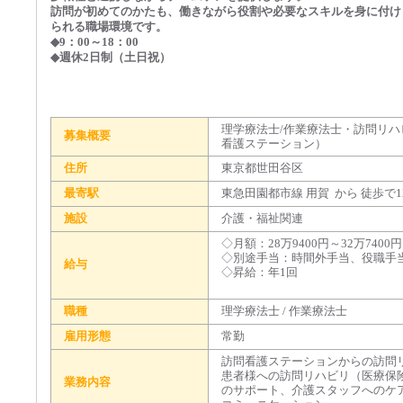
訪問が初めてのかたも、働きながら役割や必要なスキルを身に付け
られる職場環境です。
◆9：00～18：00
◆週休2日制（土日祝）
理学療法士/作業療法士・訪問リ
募集概要
看護ステーション）
住所
東京都世田谷区
最寄駅
東急田園都市線 用賀 から 徒歩で1
施設
介護・福祉関連
◇月額：28万9400円～32万7400
◇別途手当：時間外手当、役職手
給与
◇昇給：年1回
職種
理学療法士 / 作業療法士
雇用形態
常勤
訪問看護ステーションからの訪問
患者様への訪問リハビリ（医療保
業務内容
のサポート、介護スタッフへのケ