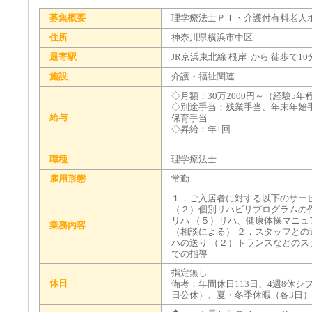
募集概要
理学療法士ＰＴ・介護付有料老人
住所
神奈川県横浜市中区
最寄駅
JR京浜東北線 根岸 から 徒歩で10
施設
介護・福祉関連
◇月額：30万2000円～（経験5
◇別途手当：残業手当、年末年始
給与
保育手当
◇昇給：年1回
職種
理学療法士
雇用形態
常勤
１．ご入居者に対する以下のサー
（２）個別リハビリプログラムの作
リハ （５）リハ、健康体操マニュ
業務内容
（相談による） ２．スタッフとの
ハの送り （２）トランスなどのス
での指導
指定無し
休日
備考：年間休日113日、4週8休シ
日公休）、夏・冬季休暇（各3日