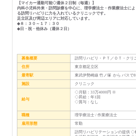
【マイカー通勤可能◇週休２日制（毎週）】
内科小児科外来・訪問診療を中心に、理学療法士・作業療法士によ
る訪問リハビリに力を入れているクリニックです。
足立区及び周辺エリアに対応しています。
◆８：３０～１７：３０
◆日・祝・他休み（週休２日）
募集概要
訪問リハビリ・ＰＴ／ＯＴ・クリ
住所
東京都足立区
最寄駅
東武伊勢崎線 竹ノ塚 から バスで
施設
クリニック
◇月額：33万4000円 ※
◇昇給：年1回
給与
◇賞与：なし
職種
理学療法士 / 作業療法士
雇用形態
常勤
訪問リハビリテーションの提供 