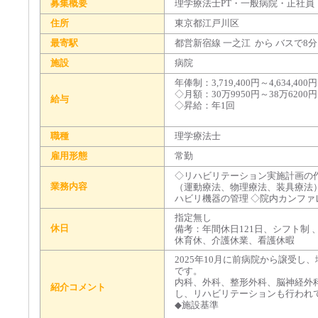
募集概要
理学療法士PT・一般病院・正社員
住所
東京都江戸川区
最寄駅
都営新宿線 一之江 から バスで8
施設
病院
年俸制：3,719,400円～4,634,400円
◇月額：30万9950円～38万6200
給与
◇昇給：年1回
職種
理学療法士
雇用形態
常勤
◇リハビリテーション実施計画の
業務内容
（運動療法、物理療法、装具療法）
ハビリ機器の管理 ◇院内カンファ
指定無し
休日
備考：年間休日121日、シフト制
休育休、介護休業、看護休暇
2025年10月に前病院から譲受
です。
内科、外科、整形外科、脳神経外
紹介コメント
し、リハビリテーションも行われ
◆施設基準