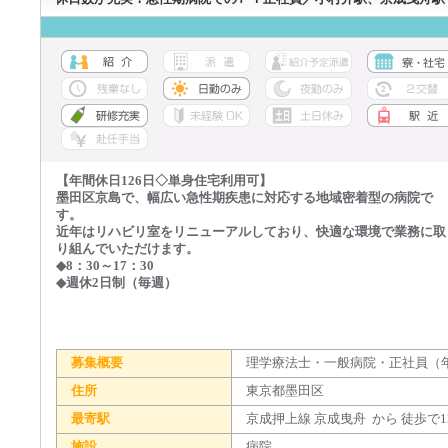
【年間休日126日◇単身住宅利用可】
墨田区京島で、幅広い急性期疾患に対応する地域密着型の病院で
す。
近年はリハビリ室をリニューアルしており、快適な環境で業務に取
り組んでいただけます。
◆8：30～17：30
◆週休2日制（毎週）
募集概要
理学療法士・一般病院・正社員（年
住所
東京都墨田区
最寄駅
京成押上線 京成曳舟 から 徒歩で1
施設
病院