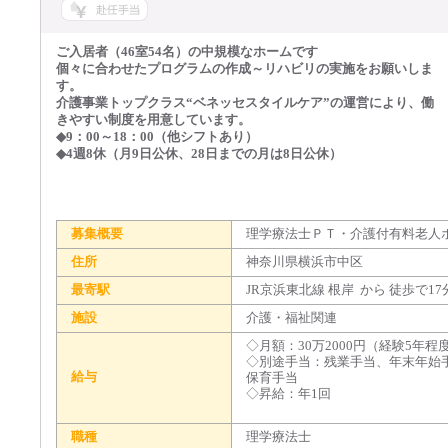
ご入居者（46室54名）の中規模なホームです
個々に合わせたプログラムの作成～リハビリの実施をお願いしま
す。
介護事業トップクラス“ベネッセスタイルケア”の運営により、働
きやすい制度を用意しています。
◆9：00～18：00（他シフトあり）
◆4週8休（月9日公休、28日までの月は8日公休）
募集概要
理学療法士ＰＴ・介護付有料老人
住所
神奈川県横浜市中区
最寄駅
JR京浜東北線 根岸 から 徒歩で17
施設
介護・福祉関連
◇月額：30万2000円（経験5年程
◇別途手当：残業手当、年末年始
給与
保育手当
◇昇給：年1回
職種
理学療法士