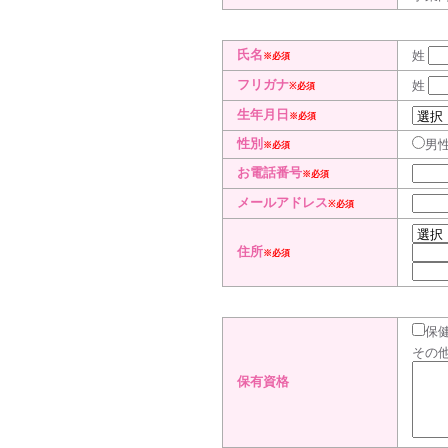
氏名
姓
※必須
フリガナ
姓
※必須
生年月日
※必須
性別
男
※必須
お電話番号
※必須
メールアドレス
※必須
住所
※必須
保
その
保有資格