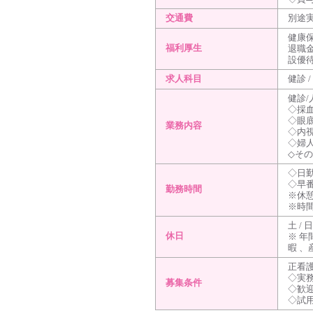
交通費
別途実
健康保
福利厚生
退職
設優
求人科目
健診 
健診
◇採
◇眼
業務内容
◇内
◇婦
◇そ
◇日勤
◇早番
勤務時間
※休憩
※時
土 / 日
休日
※ 年
暇 
正看
◇実務
募集条件
◇歓
◇試