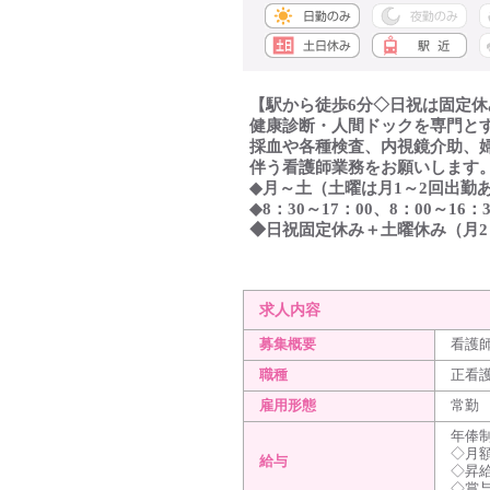
【駅から徒歩6分◇日祝は固定休
健康診断・人間ドックを専門と
採血や各種検査、内視鏡介助、
伴う看護師業務をお願いします
◆月～土（土曜は月1～2回出勤
◆8：30～17：00、8：00～16：3
◆日祝固定休み＋土曜休み（月2
求人内容
募集概要
看護
職種
正看
雇用形態
常勤
年俸制
◇月額
給与
◇昇
◇賞