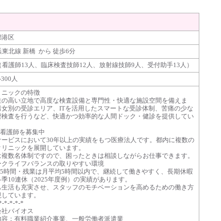
都港区
浜東北線 新橋 から 徒歩6分
（看護師13人、臨床検査技師12人、放射線技師9人、受付助手13人）
-300人
リニックの特徴
性の高い立地で高度な検査設備と専門性・快適な施設空間を備えま
男女別の受診エリア、ITを活用したスマートな受診体制、苦痛の少な
密検査を行うなど、快適かつ効率的な人間ドック・健診を提供してい
。
診看護師を募集中
サービスにおいて30年以上の実績をもつ医療法人です。都内に複数の
クリニックを展開しています。
は複数名体制ですので、困ったときは相談しながらお仕事できます。
ークライフバランスの取りやすい環境
7.5時間・残業は月平均5時間以内で、継続して働きやすく、長期休暇
季10連休（2025年度例）の実績があります。
も生活も充実させ、スタッフのモチベーションを高めるための働き方
視しています。
*-*-*-*-*
会社バイオス
内容：有料職業紹介事業、一般労働者派遣業