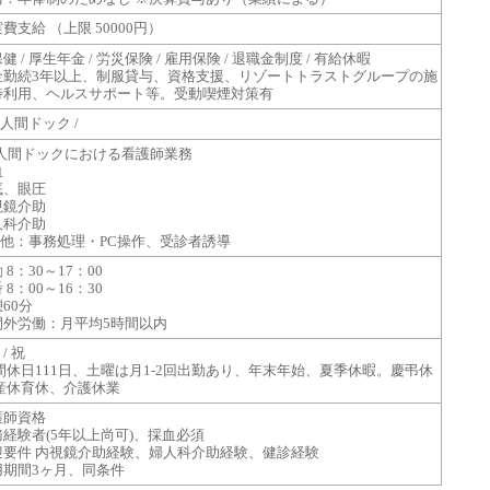
費支給 （上限 50000円）
健 / 厚生年金 / 労災保険 / 雇用保険 / 退職金制度 / 有給休暇
金勤続3年以上、制服貸与、資格支援、リゾートトラストグループの施
待利用、ヘルスサポート等。受動喫煙対策有
/ 人間ドック /
/人間ドックにおける看護師業務
血
底、眼圧
視鏡介助
人科介助
の他：事務処理・PC操作、受診者誘導
 8：30～17：00
 8：00～16：30
60分
間外労働：月平均5時間以内
 / 祝
間休日111日、土曜は月1-2回出勤あり、年末年始、夏季休暇。慶弔休
、産休育休、介護休業
護師資格
経験者(5年以上尚可)、採血必須
迎要件 内視鏡介助経験、婦人科介助経験、健診経験
用期間3ヶ月、同条件