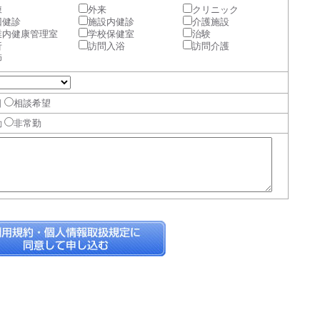
棟
外来
クリニック
回健診
施設内健診
介護施設
業内健康管理室
学校保健室
治験
析
訪問入浴
訪問介護
師
日
相談希望
勤
非常勤