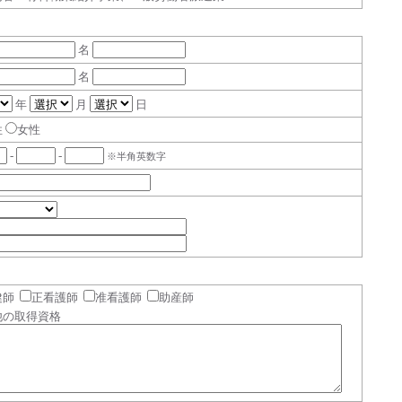
名
名
年
月
日
性
女性
-
-
※半角英数字
健師
正看護師
准看護師
助産師
他の取得資格