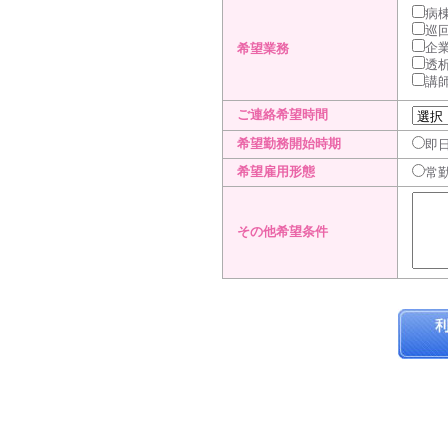
病
巡
企
希望業務
透
講
ご連絡希望時間
希望勤務開始時期
即
希望雇用形態
常
その他希望条件