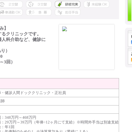
み】
するクリニックです。
婦人科介助など、健診に
。
あり）
0
～3回）
師・健診人間ドッククリニック・正社員
護師
：348万円～468万円
：29万円～39万円（年俸÷12ヶ月にて支給）※時間外手当は別途支給
給：年1回
与：年俸制のためなし ※決算賞与あり（業績による）