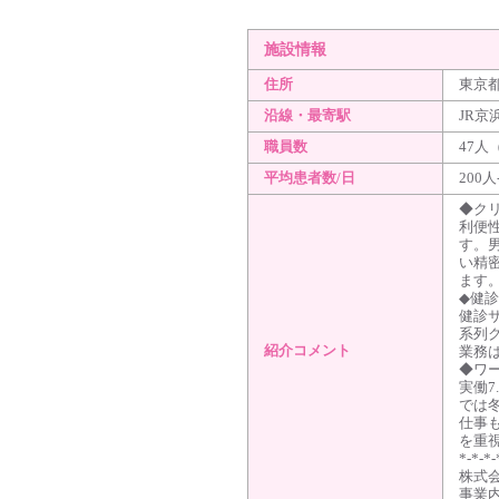
施設情報
住所
東京
沿線・最寄駅
JR京
職員数
47人
平均患者数/日
200人
◆ク
利便
す。
い精
ます
◆健
健診
系列
紹介コメント
業務
◆ワ
実働
では冬
仕事
を重
*-*-*-
株式
事業