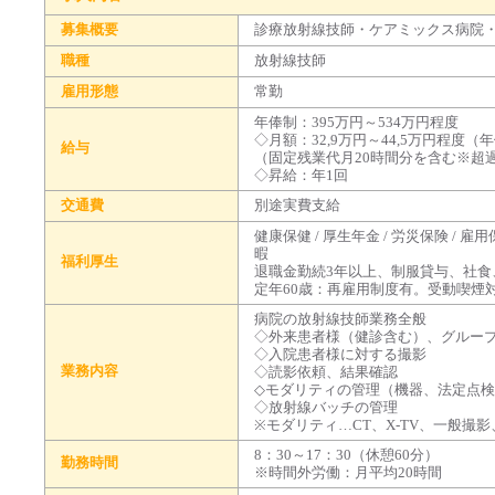
募集概要
診療放射線技師・ケアミックス病院
職種
放射線技師
雇用形態
常勤
年俸制：395万円～534万円程度
◇月額：32,9万円～44,5万円程度（年
給与
（固定残業代月20時間分を含む※超
◇昇給：年1回
交通費
別途実費支給
健康保健 / 厚生年金 / 労災保険 / 雇用
暇
福利厚生
退職金勤続3年以上、制服貸与、社食
定年60歳：再雇用制度有。受動喫煙
病院の放射線技師業務全般
◇外来患者様（健診含む）、グルー
◇入院患者様に対する撮影
業務内容
◇読影依頼、結果確認
◇モダリティの管理（機器、法定点
◇放射線バッチの管理
※モダリティ…CT、X-TV、一般撮
8：30～17：30（休憩60分）
勤務時間
※時間外労働：月平均20時間