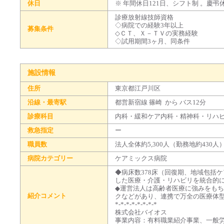
休日
※ 年間休日121日、シフト制 。慶
診療放射線技師資格
◇病院での経験3年以上
募集条件
◇ＣＴ、Ｘ－ＴＶの実務経験
◇試用期間3ヶ月、同条件
施設情報
住所
東京都江戸川区
沿線・最寄駅
都営新宿線 篠崎 から バス12分
診療科目
内科・緩和ケア内科・精神科・リハ
救急指定
ー
職員数
法人全体約5,300人（勤務地約430人
病院カテゴリー
ケアミックス病院
◆病床数378床（回復期、地域包括
した医療・介護・リハビリを統合的
◆運営法人は高齢者医療に強みをも
紹介コメント
クなどがあり、連携で万全の医療体
*-*-*-*-*-*-*-*
株式会社バイオス
事業内容：有料職業紹介事業、一般