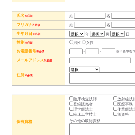
氏名
姓
名
※必須
フリガナ
姓
名
※必須
生年月日
年
月
日
※必須
性別
男性
女性
※必須
お電話番号
-
-
※必須
※半角英数
メールアドレス
※必須
住所
※必須
臨床検査技師
放射線技
登録販売者
医療事務
理学療法士
作業療法
臨床工学技士
無資格
その他の取得資格
保有資格